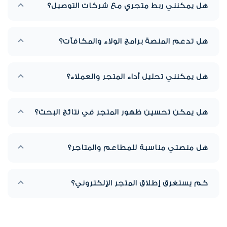
هل يمكنني ربط متجري مع شركات التوصيل؟
أو نقدية.
نعم. يمكنك ربط متجرك مع عدة شركات توصيل محلية وخليجية،
هل تدعم المنصة برامج الولاء والمكافآت؟
مع التحكم الكامل بالرسوم وتتبع الطلبات من لوحة تحكم واحدة.
نعم. توفر منصتي نظام ولاء متكامل يساعدك على مكافأة عملائك
هل يمكنني تحليل أداء المتجر والعملاء؟
وزيادة الطلبات المتكررة.
نعم. توفر منصتي تقارير وتحليلات متقدمة لفهم أداء المبيعات
هل يمكن تحسين ظهور المتجر في نتائج البحث؟
وسلوك العملاء واتخاذ قرارات أفضل.
نعم. تدعم منصتي أدوات تحسين محركات البحث (SEO) لزيادة
هل منصتي مناسبة للمطاعم والمتاجر؟
ظهور متجرك وجذب عملاء جدد
نعم. منصتي مصممة لتخدم المطاعم والمتاجر بجميع احتياجاتهم
كم يستغرق إطلاق المتجر الإلكتروني؟
من الطلبات والدفع والتوصيل ونقاط البيع.
خلال 24 ساعة فقط.