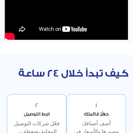
كيف تبدأ خلال 24 ساعة
2
1
جهّز قائمتك
اربط التوصيل
أضف أصنافك
فعّل شركات التوصيل
وصورها والأسعار في
المحلية بضغطة زر