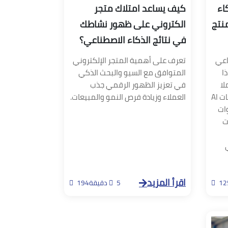
اء
كيف يساعد امتلاك متجر
نتج
الكتروني على ظهور نشاطك
في نتائج الذكاء الاصطناعي؟
اعي
تعرف على أهمية المتجر الإلكتروني
ا
المتوافق مع السيو والبحث الذكي
لا
في تعزيز الظهور الرقمي جذب
أساسيا في ظهورها ضمن توصيات AI
العملاء وزيادة فرص النمو والمبيعات.
وات
ت
اقرأ المزيد
12
5 دقيقة
194