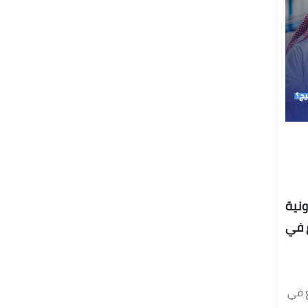
ونية
 في
ع في