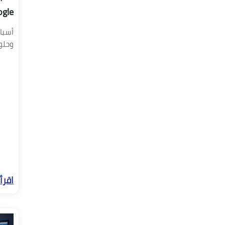
Google؟ إليك ال
وحلول SEO ا
اقرأ