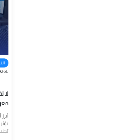
الت
026
لا ت
معرف
أبرز 
تؤثر 
تجنب