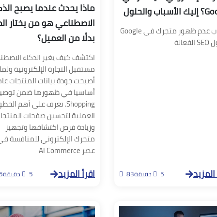
ماذا يحدث عندما يصبح الذك
أسباب والحلول
الاصطناعي هو من يختار الم
أسباب عدم ظهور متجرك في Google
بدلًا من العميل؟
لفعالة
اكتشف كيف يغير الذكاء الاصطن
مستقبل التجارة الإلكترونية ولماذ
أصبحت جودة بيانات المنتجات عام
Shopping. تعرف على أهم الخط
العملية لتحسين صفحات المنتجا
وزيادة فرص اكتشافها وتجهيز
متجرك الإلكتروني للمنافسة في
عصر AI Commerce
 المزيد
اقرأ المزيد
5 دقيقة
83
5 دقيقة
5