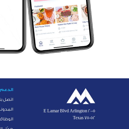
الدعم
اتصل بن
المدونة
2005 E Lamar Blvd Arlington
Texas 75052
الوظائ
حمّل ا