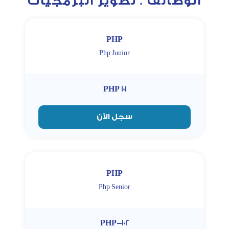
الوظائف . تطوير البرمجيات
PHP
Php Junior
PHP 101
سجل الآن
PHP
Php Senior
PHP-102