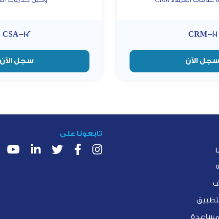
CSA-102
CRM-101
جل الآن
سجل الآن
تابعونا على
ا
ف
لتطبيق
لمساعدة