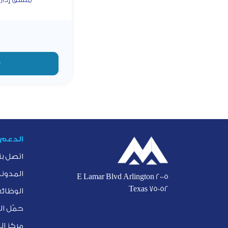
س
الدعم
اتصل بن
المدونة
2005 E Lamar Blvd Arlington
Texas 75052
الوظائ
حمّل ا
مركز ا